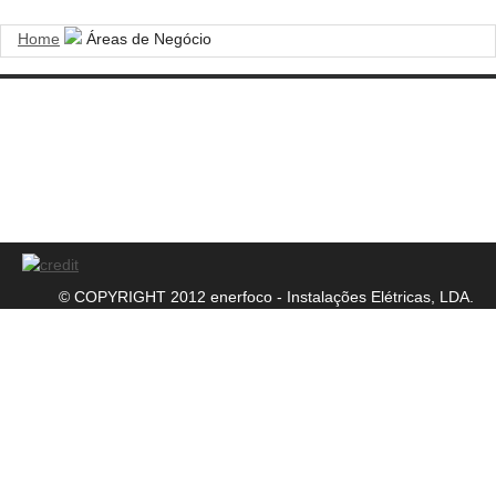
Home
Áreas de Negócio
NIF: 504 660 489
Sociedade por Quotas
Alvará número: 56556
© COPYRIGHT 2012 enerfoco - Instalações Elétricas, LDA.