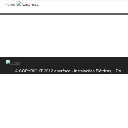
Home
Empresa
NIF: 504 660 489
Sociedade por Quotas
Alvará número: 56556
© COPYRIGHT 2012 enerfoco - Instalações Elétricas, LDA.