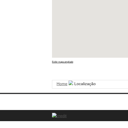
Exibir mapa ampliado
Home
Localização
NIF: 504 660 489
S