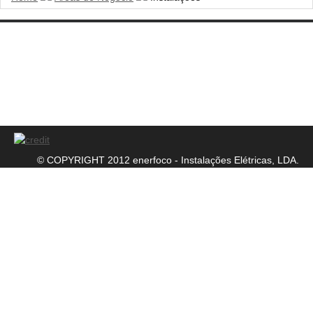
NIF: 504 660 489
Sociedade por Quotas
Alvará número: 56556
© COPYRIGHT 2012 enerfoco - Instalações Elétricas, LDA.